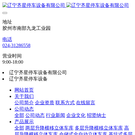
地址
胶州市南部九龙工业园
电话
024-31286558
营业时间
9:00-18:00
辽宁齐星停车设备有限公司
辽宁齐星停车设备
网站首页
关于我们
公司简介
企业资质
联系方式
在线留言
公司动态
全部
公司动态
行业新闻
企业文化
招贤纳士
产品展示
全部
两层升降横移立体车库
多层升降横移立体车库
高
层升降横移立体车库
仓储式全自动立体车库
基坑式多层